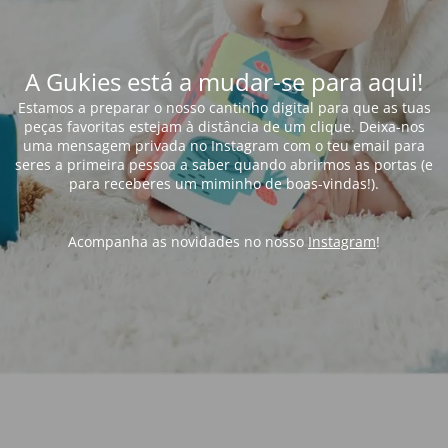
A Gukies está a mudar-se para aqui!
Estamos a preparar o nosso cantinho digital para que as tuas
peças favoritas estejam à distância de um clique. Deixa-nos
uma mensagem privada no Instagram com o teu email para
seres a primeira pessoa a saber quando abrirmos as portas (e
para receberes um miminho de boas-vindas!).
Acompanha as novidades no nosso
Instagram
!