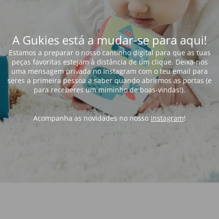
A Gukies está a mudar-se para aqui!
Estamos a preparar o nosso cantinho digital para que as tuas
peças favoritas estejam à distância de um clique. Deixa-nos
uma mensagem privada no Instagram com o teu email para
seres a primeira pessoa a saber quando abrirmos as portas (e
para receberes um miminho de boas-vindas!).
Acompanha as novidades no nosso
Instagram
!