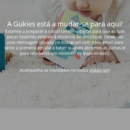
A Gukies está a mudar-se para aqui!
Estamos a preparar o nosso cantinho digital para que as tuas
peças favoritas estejam à distância de um clique. Deixa-nos
uma mensagem privada no Instagram com o teu email para
seres a primeira pessoa a saber quando abrirmos as portas (e
para receberes um miminho de boas-vindas!).
Acompanha as novidades no nosso
Instagram
!